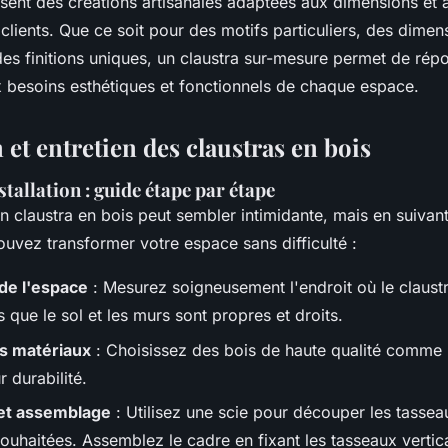
ent des créations artisanales adaptées aux dimensions et 
clients. Que ce soit pour des motifs particuliers, des dimen
des finitions uniques, un claustra sur-mesure permet de rép
 besoins esthétiques et fonctionnels de chaque espace.
n et entretien des claustras en bois
tallation : guide étape par étape
'un claustra en bois peut sembler intimidante, mais en suivan
uvez transformer votre espace sans difficulté :
de l'espace
: Mesurez soigneusement l'endroit où le claustra
que le sol et les murs sont propres et droits.
es matériaux
: Choisissez des bois de haute qualité comme 
r durabilité.
et assemblage
: Utilisez une scie pour découper les tasse
ouhaitées. Assemblez le cadre en fixant les tasseaux vertic