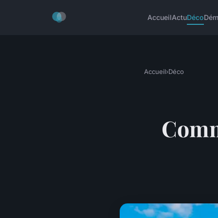
Accueil
Actu
Déco
Dém
Accueil
›
Déco
Comme