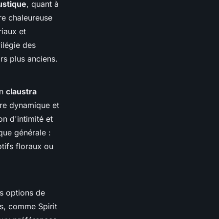
ustique
, quant à
ère chaleureuse
iaux et
ilégie des
rs plus anciens.
Un
claustra
ère dynamique et
n d'intimité et
ique générale :
ifs floraux ou
es options de
s, comme Spirit