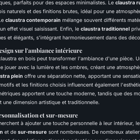
ques, parfaits pour des espaces minimalistes. Le
claustra r
 bois naturels et des finitions brutes, idéal pour une atmosph
 Le
claustra contemporain
mélange souvent différents matér
un effet visuel saisissant. Enfin, le
claustra traditionnel
priv
ues et élégants, s'intégrant harmonieusement dans des déco
esign sur l'ambiance intérieure
claustra en bois peut transformer l'ambiance d'une pièce. 
 jouer avec la lumière et les ombres, créant une atmosph
stra plein
offre une séparation nette, apportant une sensatio
motifs et les finitions choisis influencent également l'esthét
étriques apportent une touche moderne, tandis que des mot
t une dimension artistique et traditionnelle.
rsonnalisation et sur-mesure
erchent à ajouter une touche personnelle à leur intérieur, l
on
et de
sur-mesure
sont nombreuses. De nombreux atelier