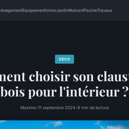
énagement
Équipement
Immo
Jardin
Maison
Piscine
Travaux
DÉCO
nt choisir son claus
bois pour l'intérieur ?
Maxime
•
11 septembre 2024
•
9 min de lecture