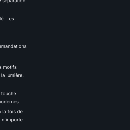
e séparation
lé. Les
ommandations
s motifs
la lumière.
 touche
 modernes.
 la fois de
à n'importe