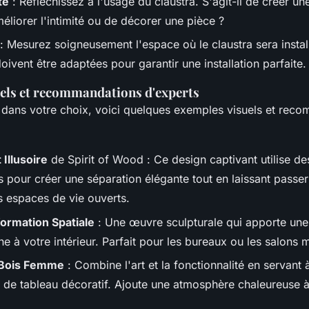
té
: Réfléchissez à l'usage du claustra. S'agit-il de créer un
méliorer l'intimité ou de décorer une pièce ?
: Mesurez soigneusement l'espace où le claustra sera instal
ivent être adaptées pour garantir une installation parfaite.
els et recommandations d'experts
 dans votre choix, voici quelques exemples visuels et rec
 Illusoire
de Spirit of Wood : Ce design captivant utilise de
 pour créer une séparation élégante tout en laissant passer 
s espaces de vie ouverts.
ormation Spatiale
: Une œuvre sculpturale qui apporte une
e à votre intérieur. Parfait pour les bureaux ou les salons
 Bois Femme
: Combine l'art et la fonctionnalité en servant à
t de tableau décoratif. Ajoute une atmosphère chaleureuse 