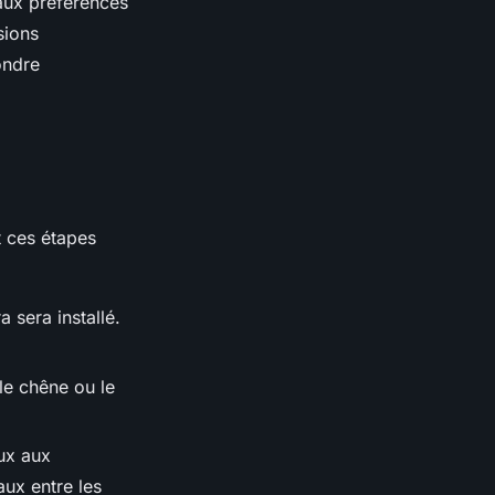
aux préférences
sions
ondre
t ces étapes
 sera installé.
le chêne ou le
aux aux
aux entre les