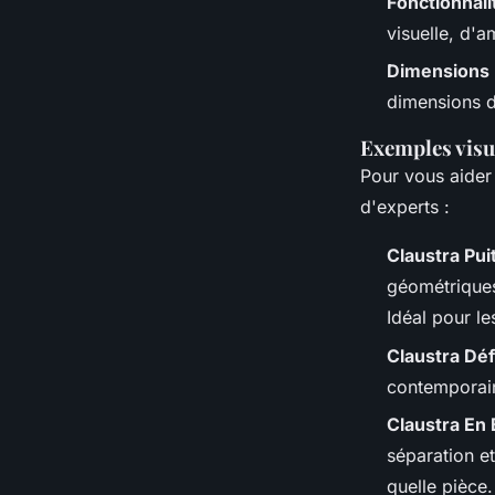
Fonctionnali
visuelle, d'a
Dimensions
dimensions do
Exemples visu
Pour vous aider
d'experts :
Claustra Puit
géométriques
Idéal pour le
Claustra Déf
contemporain
Claustra En
séparation e
quelle pièce.