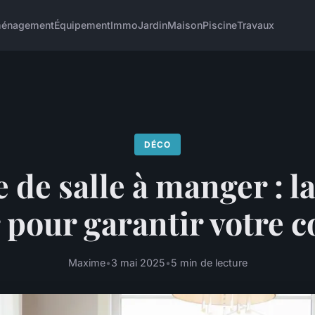
énagement
Équipement
Immo
Jardin
Maison
Piscine
Travaux
DÉCO
 de salle à manger : l
 pour garantir votre c
Maxime
•
3 mai 2025
•
5 min de lecture