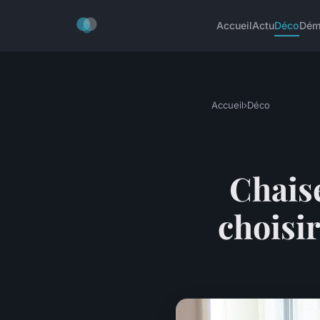
Accueil
Actu
Déco
Dém
Accueil
›
Déco
Chaise
choisir