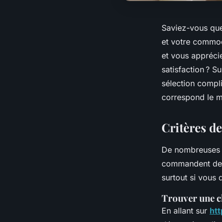
Saviez-vous que
et votre commodi
et vous apprécie
satisfaction ? S
sélection compl
correspond le m
Critères d
De nombreuses p
commandent des 
surtout si vous
Trouver une c
En allant sur
ht