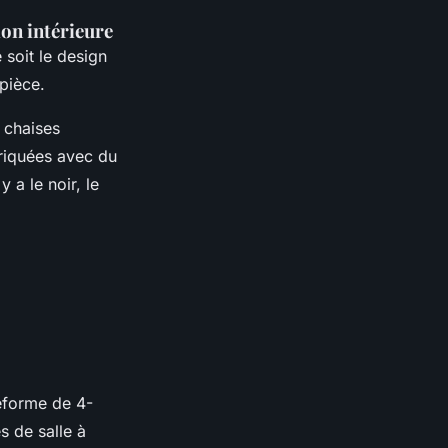
ion intérieure
 soit le design
pièce.
 chaises
briquées avec du
 a le noir, le
teforme de 4-
s de salle à