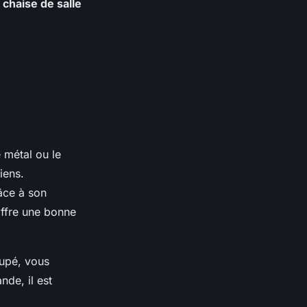
e
chaise de salle
 métal ou le
iens.
râce à son
 offre une bonne
oupé, vous
de, il est