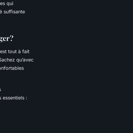
es qui
é suffisante
er ?
est tout à fait
 Sachez qu’avec
onfortables
s
essentiels :