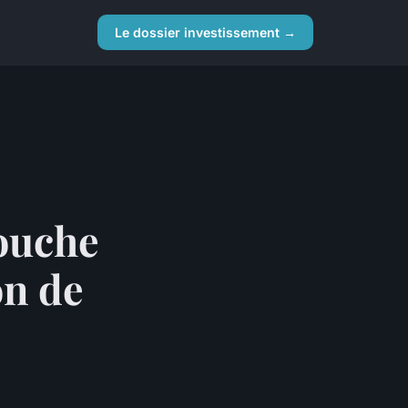
Le dossier investissement →
ouche
on de