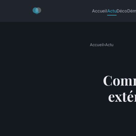
Accueil
Actu
Déco
Dém
Accueil
›
Actu
Comm
exté