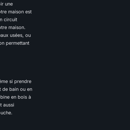
ir une
otre maison est
 circuit
otre maison.
eaux usées, ou
ion permettant
ême si prendre
t de bain ou en
abine en bois à
t aussi
ouche.