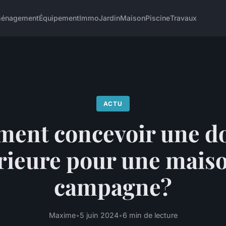
énagement
Équipement
Immo
Jardin
Maison
Piscine
Travaux
ACTU
ent concevoir une d
rieure pour une mais
campagne?
Maxime
•
5 juin 2024
•
6 min de lecture