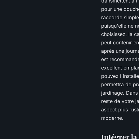
transmettent à l
pour une douche 
raccorde simple
puisqu'elle ne n
choisissez, la c
peut contenir en
après une journé
est recommandé d
excellent empla
pouvez l'install
permettra de pro
jardinage. Dans
reste de votre 
aspect plus rus
moderne.
Intégrer la