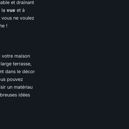
able et drainant
 la
vue
et à
, vous ne voulez
he !
e votre maison
large terrasse,
nt dans le décor
vous pouvez
isir un matériau
mbreuses idées