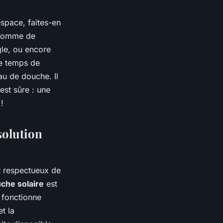
espace, faites-en
 pomme de
gle, ou encore
le temps de
u de douche. Il
est sûre : une
!
solution
nt respectueux de
uche solaire
est
e fonctionne
t la