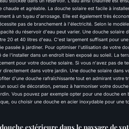
'eau stockée dans un réservoir. L'eau ainsi chauffée est ens
chaude et agréable. La douche solaire est facile à installer 
ment à un tuyau d'arrosage. Elle est également très écono
écessite pas de branchement à l'électricité. Selon le modèl
apacité du réservoir d'eau peut varier. Une douche solaire 
tre 20 et 40 litres d'eau. C'est largement suffisant pour un
e passée à jardiner. Pour optimiser l'utilisation de votre dou
e l'installer dans un endroit bien exposé au soleil. La terr
cement pour votre douche solaire. Si vous n'avez pas de te
er directement dans votre jardin. Une douche solaire dans v
fiter d'une douche rafraîchissante tout en admirant votre tr
 un souci de décoration, pensez à harmoniser votre douche 
jardin. Vous pouvez par exemple opter pour une douche en 
tique, ou choisir une douche en acier inoxydable pour une t
 douche extérieure dans le paysage de vot