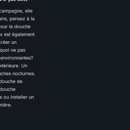
 campagne, elle
ire, pensez à la
pour la douche
ux est également
créer un
rquoi ne pas
 environnantes?
xtérieure. Un
uches nocturnes.
 douche de
 douche
 ou installer un
mière.