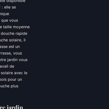
uite disponible
: elle se
mique
e que vous
de taille moyenne
e douche rapide
che solaire, il
asse est un
rrasse, vous
otre jardin vous
avail de
solaire avec le
bois pour un
ouche plus
re jardin