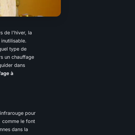
s de l'hiver, la
inutilisable.
uel type de
ors un chauffage
guider dans
fage à
 infrarouge pour
t, comme le font
onnes dans la