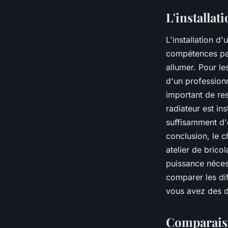
L'installat
L'installation d
compétences part
allumer. Pour le
d'un professionn
important de re
radiateur est in
suffisamment d'e
conclusion, le c
atelier de brico
puissance nécess
comparer les dif
vous avez des d
Comparaiso