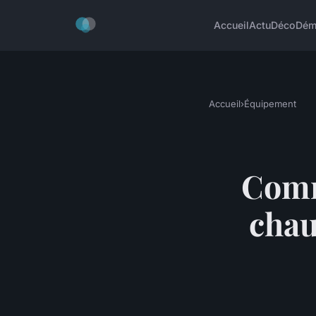
Accueil
Actu
Déco
Dém
Accueil
›
Équipement
Comm
chau