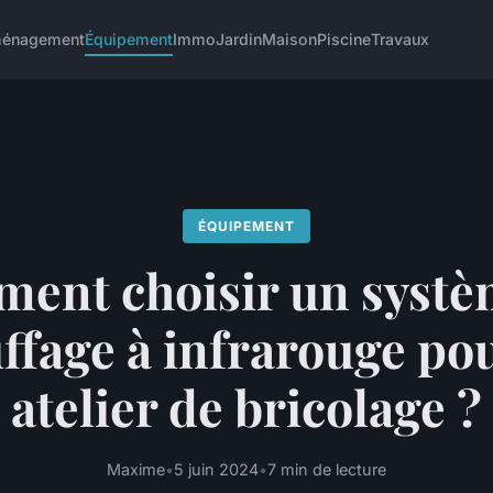
énagement
Équipement
Immo
Jardin
Maison
Piscine
Travaux
ÉQUIPEMENT
ent choisir un systè
ffage à infrarouge po
atelier de bricolage ?
Maxime
•
5 juin 2024
•
7 min de lecture