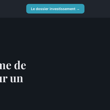
Le dossier investissement →
me de
ur un