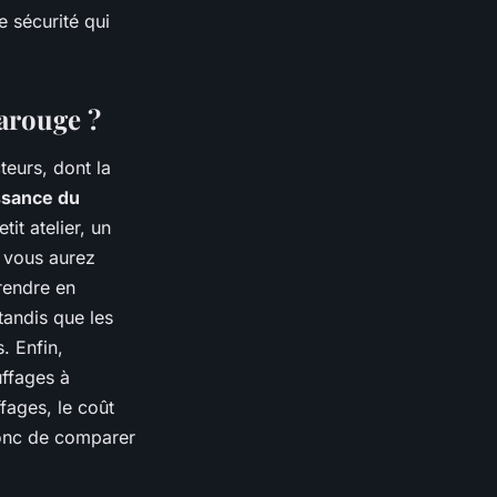
e sécurité qui
arouge ?
eurs, dont la
ssance du
it atelier, un
, vous aurez
rendre en
tandis que les
. Enfin,
uffages à
fages, le coût
 donc de comparer