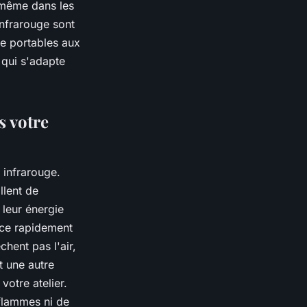
, même dans les
infrarouge sont
ge portables aux
 qui s'adapte
s votre
 infrarouge.
llent de
 leur énergie
ièce rapidement
hent pas l'air,
t une autre
votre atelier.
 flammes ni de