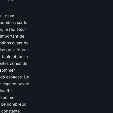
mite pas
ponibles sur le
, le radiateur
c important de
ptions avant de
isé pour fournir
table et facile
rentes zones de
onsommer
ands espaces.
Le
un espace ouvert
hauffer
onsommer
r de nombreux
r constante.