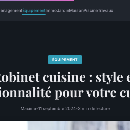
énagement
Équipement
Immo
Jardin
Maison
Piscine
Travaux
ÉQUIPEMENT
obinet cuisine : style 
ionnalité pour votre c
Maxime
•
11 septembre 2024
•
3 min de lecture