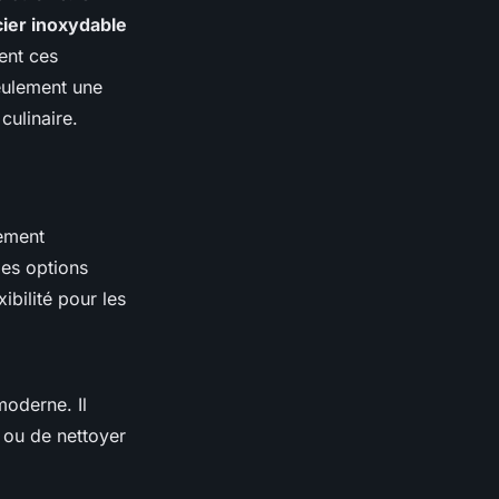
cier inoxydable
ent ces
eulement une
culinaire.
lement
des options
xibilité pour les
moderne. Il
s ou de nettoyer