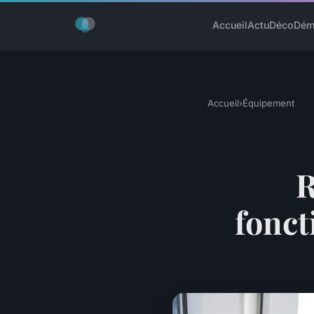
Accueil
Actu
Déco
Dém
Accueil
›
Équipement
R
fonct