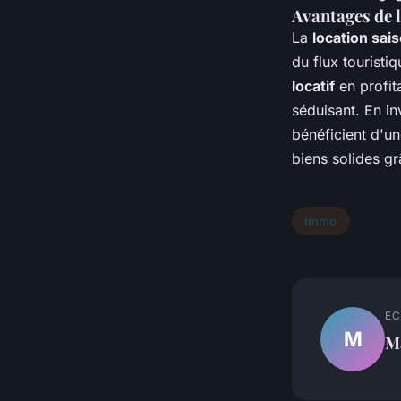
Avantages de l
La
location sai
du flux touristi
locatif
en profit
séduisant. En i
bénéficient d'un
biens solides g
Immo
EC
M
M