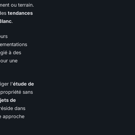
ent ou terrain.
 des
tendances
Blanc
.
eurs
lementations
égié à des
our une
ger l'
étude de
 propriété sans
jets de
réside dans
e approche