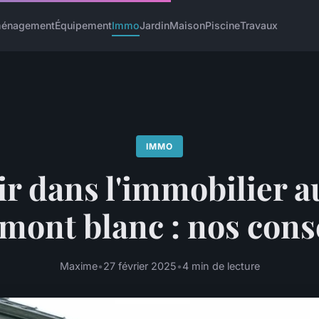
énagement
Équipement
Immo
Jardin
Maison
Piscine
Travaux
IMMO
ir dans l'immobilier 
mont blanc : nos cons
Maxime
•
27 février 2025
•
4 min de lecture