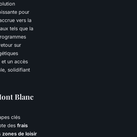
olution
issante pour
accrue vers la
aux tels que la
s programmes
etour sur
gétiques
 et un accès
le, solidifiant
Mont Blanc
apes clés
mpte des
frais
s
zones de loisir