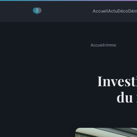
Accueil
Actu
Déco
Dém
Accueil
›
Immo
Invest
du 