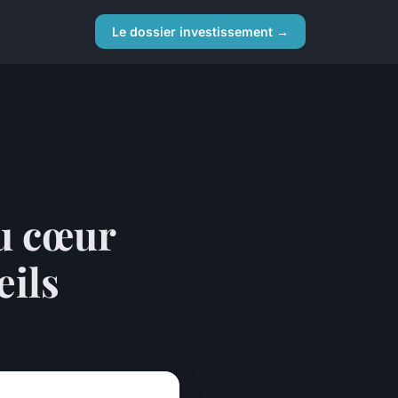
Le dossier investissement →
au cœur
eils