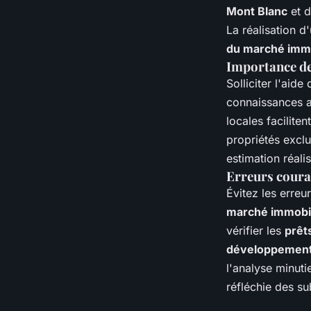
Mont Blanc
et d
La réalisation 
du marché immo
Importance de
Solliciter l'aide 
connaissances 
locales facilite
propriétés exclu
estimation réalis
Erreurs couran
Évitez les erreu
marché immobil
vérifier les
prêt
développement
l'analyse minut
réfléchie des sub