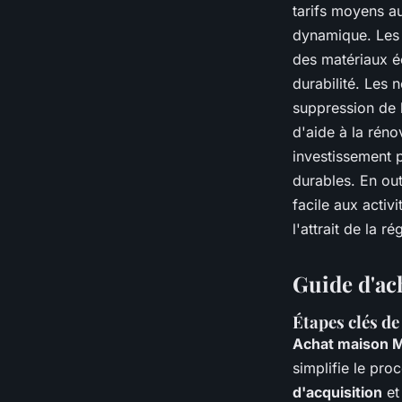
tarifs moyens a
dynamique. Les 
des matériaux é
durabilité. Les 
suppression de 
d'aide à la rén
investissement p
durables. En ou
facile aux activi
l'attrait de la 
Guide d'ac
Étapes clés de
Achat maison M
simplifie le pr
d'acquisition
et