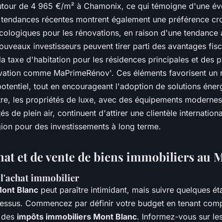
utour de 4 965 €/m² à Chamonix, ce qui témoigne d'une év
tendances récentes montrent également une préférence cro
cologiques pour les rénovations, en raison d'une tendance 
nouveaux investisseurs peuvent tirer parti des avantages fisc
la taxe d'habitation pour les résidences principales et de
ovation comme MaPrimeRénov'. Ces éléments favorisent un r
otentiel, tout en encourageant l'adoption de solutions éner
tre, les propriétés de luxe, avec des équipements modernes
tés de plein air, continuent d'attirer une clientèle internationa
région pour des investissements à long terme.
hat et de vente de biens immobiliers au 
 l'achat immobilier
ont Blanc
peut paraître intimidant, mais suivre quelques ét
ocessus. Commencez par définir votre budget en tenant co
 des
impôts immobiliers Mont Blanc
. Informez-vous sur le