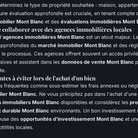
éterminez le type de propriété souhaitée : maison, appartem
d'une évaluation approfondie est cruciale, en tenant compte
bilier Mont Blanc
et des
évaluations immobilières Mont 
 collaborer avec des agences immobilières locales
d'
agences immobilières Mont Blanc
est un atout majeur. L
approfondies du
marché immobilier Mont Blanc
et des rég
nt le processus. Ces agences offrent souvent un accès privil
sives et assistent dans les
données de vente Mont Blanc
p
te.
tes à éviter lors de l'achat d'un bien
rs fréquentes comme sous-estimer les frais annexes ou négli
ier Mont Blanc
. Ne vous précipitez pas dans l'achat d'une
s immobiliers Mont Blanc
disponibles et considérez les
pro
 durable Mont Blanc
environnants. Un bon investissement 
ieuse des
opportunités d'investissement Mont Blanc
et un
tilités locales.