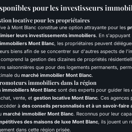
isponibles pour les investisseurs immobi
tion locative pour les propriétaires
ive à Mont Blanc constitue une option attrayante pour les
pr
imiser leurs investissements immobiliers
. En s'appuyant 
immobiliers Mont Blanc
, les propriétaires peuvent délégue
eurs biens afin de se concentrer sur d'autres aspects de l'i
comprend la gestion des dizaines de propriétés résidentiell
ons saisonnières que pour des logements permanents, perme
ximale du
marché immobilier Mont Blanc
.
promoteurs immobiliers dans la région
 immobiliers Mont Blanc
sont des experts pour guider les c
chat, vente, et
gestion locative Mont Blanc
. Ces agences 
'accéder à
des conseils personnalisés et à un savoir-faire
du
marché immobilier Mont Blanc
. Reconnus pour leur capac
pétitives des maisons de luxe Mont Blanc
, ils jouent un 
agement dans cette région prisée.