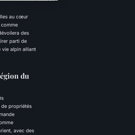
elles au cœur
es comme
dévoilera des
rer parti de
vie alpin alliant
région du
és
 de propriétés
emande
 comme
rient, avec des